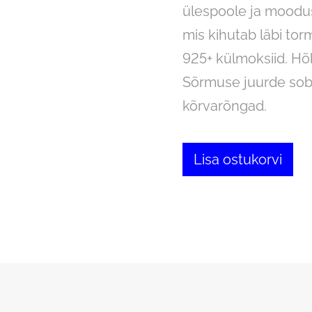
ülespoole ja moodus
mis kihutab läbi tor
925+ külmoksiid. Hõ
Sõrmuse juurde sob
kõrvarõngad.
Lisa ostukorvi