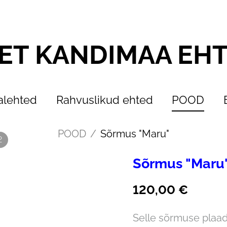
ET KANDIMAA EH
alehted
Rahvuslikud ehted
POOD
POOD
/
Sõrmus "Maru"
2
Sõrmus "Maru
120,00 €
Selle sõrmuse plaad