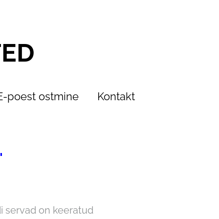
TED
E-poest ostmine
Kontakt
"
i servad on keeratud