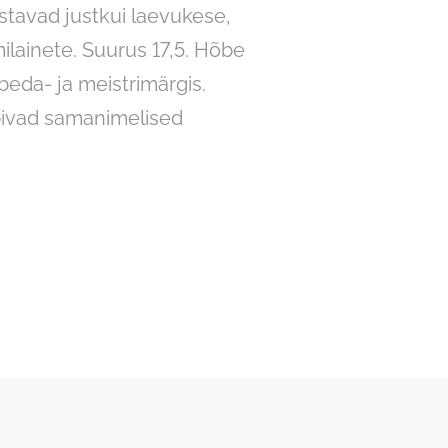
tavad justkui laevukese,
milainete. Suurus 17,5. Hõbe
beda- ja meistrimärgis.
ivad samanimelised