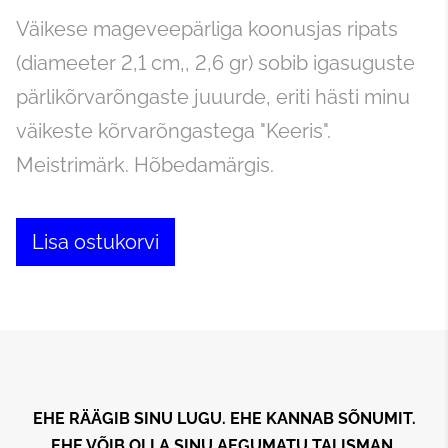
Väikese mageveepärliga koonusjas ripats
(diameeter 2,1 cm,, 2,6 gr) sobib igasuguste
pärlikõrvarõngaste juuurde, eriti hästi minu
väikeste kõrvarõngastega "Keeris".
Meistrimärk. Hõbedamärgis.
Lisa ostukorvi
EHE RÄÄGIB SINU LUGU. EHE KANNAB SÕNUMIT.
EHE VÕIB OLLA SINU AEGUMATU TALISMAN.