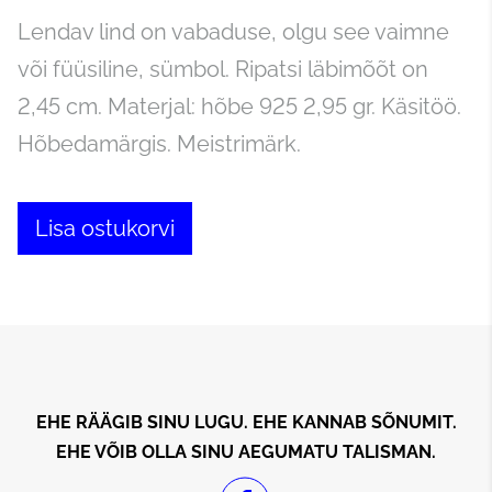
Lendav lind on vabaduse, olgu see vaimne
või füüsiline, sümbol. Ripatsi läbimõõt on
2,45 cm. Materjal: hõbe 925 2,95 gr. Käsitöö.
Hõbedamärgis. Meistrimärk.
Lisa ostukorvi
EHE RÄÄGIB SINU LUGU. EHE KANNAB SÕNUMIT.
EHE VÕIB OLLA SINU AEGUMATU TALISMAN.