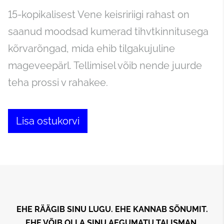
15-kopikalisest Vene keisririigi rahast on
saanud moodsad kumerad tihvtkinnitusega
kõrvarõngad, mida ehib tilgakujuline
mageveepärl. Tellimisel võib nende juurde
teha prossi v rahakee.
Lisa ostukorvi
EHE RÄÄGIB SINU LUGU. EHE KANNAB SÕNUMIT.
EHE VÕIB OLLA SINU AEGUMATU TALISMAN.